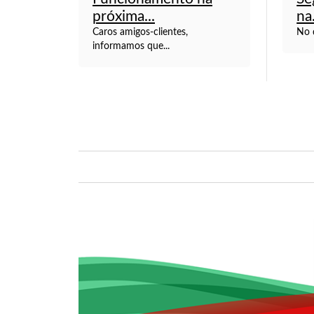
próxima...
na.
Caros amigos-clientes,
No d
informamos que...