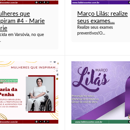
lheres que
Março Lilás: realize
spiram #4 - Marie
seus exames...
rie
Realize seus exames
preventivos!O...
cida em Varsóvia, no que
.