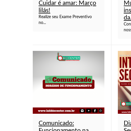
Cuidar é amar: Março
Mu
lilás!
in
da.
Realize seu Exame Preventivo
no...
Con
noss
Comunicado:
Di
Funcionamento na
Se