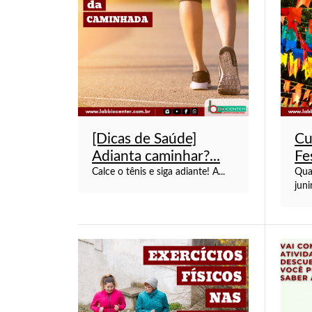
[Dicas de Saúde]
Cu
Adianta caminhar?...
Fe
Calce o tênis e siga adiante! A...
Qua
juni