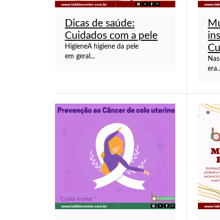
Dicas de saúde:
Mu
Cuidados com a pele
in
Cu
HigieneA higiene da pele
em geral...
Nas
era..