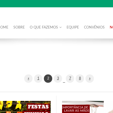
HOME
SOBRE
O QUE FAZEMOS
EQUIPE
CONVÊNIOS
N
«
1
2
3
7
8
»
...