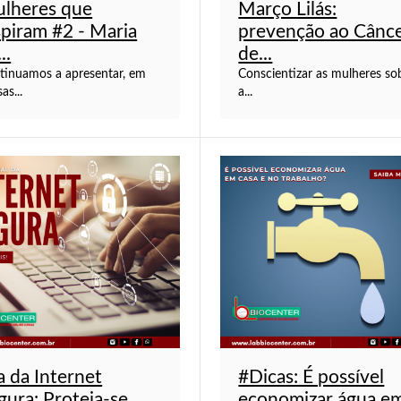
lheres que
Março Lilás:
spiram #2 - Maria
prevenção ao Cânc
..
de...
tinuamos a apresentar, em
Conscientizar as mulheres so
as...
a...
a da Internet
#Dicas: É possível
gura: Proteja-se
economizar água em