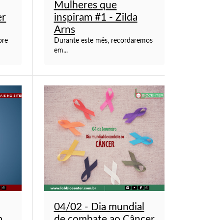
Mulheres que
er
inspiram #1 - Zilda
Arns
bre
Durante este mês, recordaremos
em...
04/02 - Dia mundial
...
de combate ao Câncer